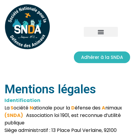
Adhérer à la SNDA
Mentions légales
Identification
La
S
ociété
N
ationale pour la
D
éfense des
A
nimaux
(SNDA)
Association loi 1901, est reconnue d’utilité
publique
Siège administratif : 13 Place Paul Verlaine, 92100