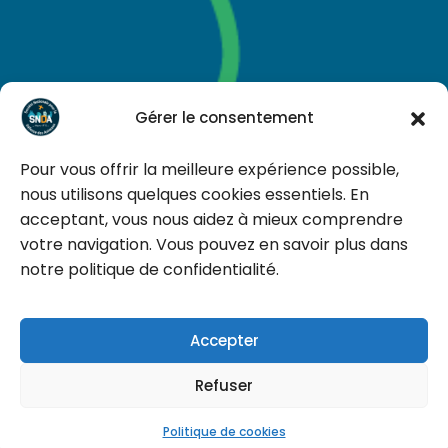
Gérer le consentement
Pour vous offrir la meilleure expérience possible,
nous utilisons quelques cookies essentiels. En
acceptant, vous nous aidez à mieux comprendre
votre navigation. Vous pouvez en savoir plus dans
notre politique de confidentialité.
Un animal est un être qui vit, qui pense, qui souffre
Accepter
Tous droits réservés © 2026
snda.asso.fr
|
Faire un don
Refuser
Politique de confidentialité
|
Mentions
légales
| Webdesign by
Lilycel
Politique de cookies