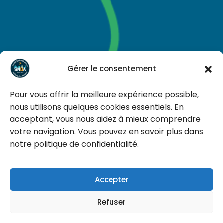
Gérer le consentement
Pour vous offrir la meilleure expérience possible,
nous utilisons quelques cookies essentiels. En
acceptant, vous nous aidez à mieux comprendre
votre navigation. Vous pouvez en savoir plus dans
notre politique de confidentialité.
Un animal est un être qui vit, qui pense, qui souffre
Accepter
Tous droits réservés © 2026
snda.asso.fr
|
Faire un don
Refuser
Politique de confidentialité
|
Mentions
légales
| Webdesign by
Lilycel